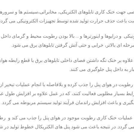
صی جهت خنک کاری تابلوهای الکتریکی، مخابراتی،سیستم ها و سرورها
ست باعث حذف حرارت تولید شده توسط تجهیزات الکترونیکی می گردند
یکی و درایوها و اینورترها و … بالا بودن رطوبت محیط و گرمای داخل ت
مرحله ای بالاتر، خرابی و حتی آتش گرفتن تابلوهای برق می شود.
یستم خنک کننده بنتلی با دارا بودن IP54 علاوه بر خنک نگه داشتن فضای داخلی تابلوهای برق با
ار به داخل پنل جلوگیری می کنند.
طوبت در هوای پنل را جذب کرده و بلافاصله با انجام عملیات تبخیر ا
یط بسیاز مطلوبی فعالیت کنند، که در عمل علاوه بر افزایش طول عم
شگیری و باعث افزایش راندمان فرآیند تولید سیستم مربوطه می گردد.
خنک کاری رطوبت موجود در هوای پنل را جذب می کند و
رطو
می گردد.
در نتیجه باعث می شود پنل های الکتریکال خطوط تولید در ش