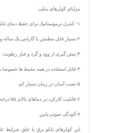
مزایای کولرهای بنتلی:
۱- کنترل ترموستاتیک برای حفظ دمای تابلو برق
۲-بسیار قابل مطمئن با گارانتی یک ساله و خدمات پس از فروش پنج ساله
۳-پیش گیری از وود و گرد و غبار رطوبت
۴-قابل استفاده در همه محیط ها خصوصا برای محیط ها و باکس های کوچک
۵-نصب آسان در زمان بسیار کم
۶-قابلیت کارکرد در دماهای بالای ۵۵ درجه سلسیوس
۷-آلودگی صوتی پایین
این کولرهای تابلو برق با خلق شرایط عا