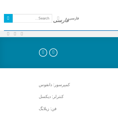
Search
فارسی
for:
کمپرسور: دانفوس
کنترلر: دیکسل
فن: زیلابگ