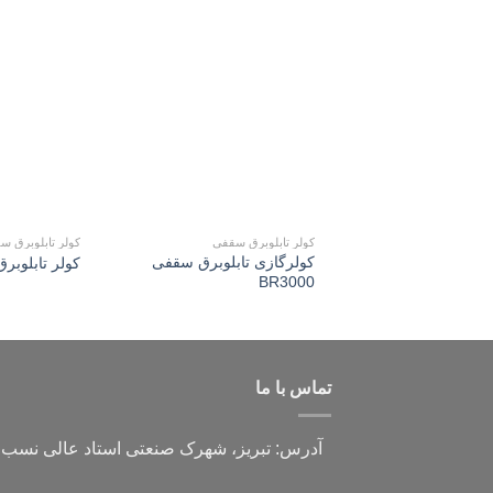
افزودن
به
علاقه
مندی
ها
کولر تابلوبرق سقفی
کولر تابلوبرق س
کولرگازی تابلوبرق سقفی
کولر تابلوبرق س
BR3000
تماس با ما
آدرس:
تبریز، شهرک صنعتی استاد عالی نسب،