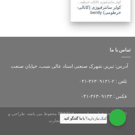
کولر سانترفیوژی (کانالی-خرطومی) بنتلی
کولر سانترفیوژی (کانالی-
خرطومی) bently
تماس با ما
آدرس:
تبریز، شهرک صنعتی استاد عالی نسب، خیابان صنعت
تلفن :
۰۴۱-۳۶۳۰۹۱۳۱-۲
فکس :
۰۴۱-۳۶۳۰۹۱۳۳
© تمامی حقوق این سایت نزد
BENTLY محفوظ می باشد. طراحی و
کمک نیاز دارید?
با ما گفتگو کنید
پشتیبانی :
داده تجارت