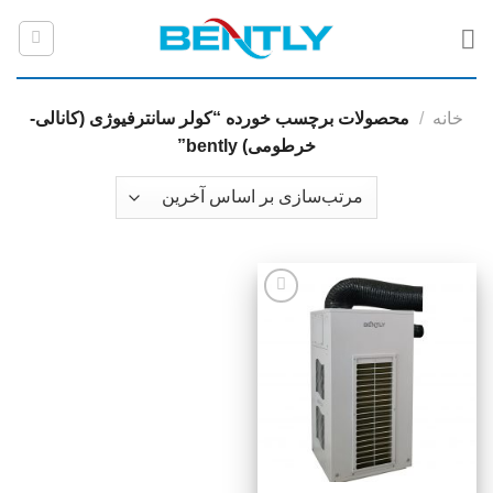
رش
ه
حتوا
خانه
/
محصولات برچسب خورده “کولر سانترفیوژی (کانالی-
خرطومی) bently”
افزودن
به
علاقه
مندی
ها