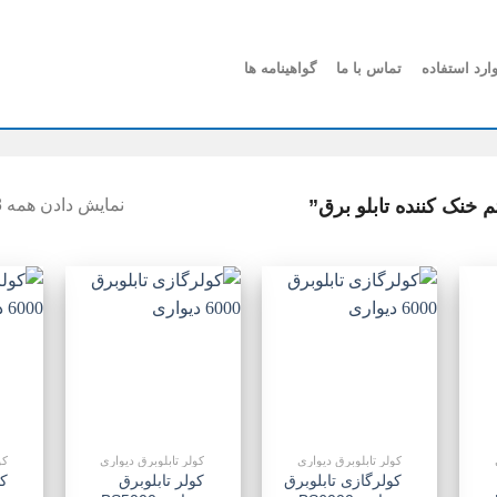
ارد استفاده
تماس با ما
گواهینامه ها
نک کننده تابلو برق”
نمایش دادن همه 8 نتیجه
فزودن
افزودن
افزودن
به
به
به
علاقه
علاقه
علاقه
مندی
مندی
مندی
ها
ها
ها
کولر تابلوبرق دیواری
کولر تابلوبرق دیواری
کو
کولرگازی تابلوبرق
کولر تابلوبرق
کو