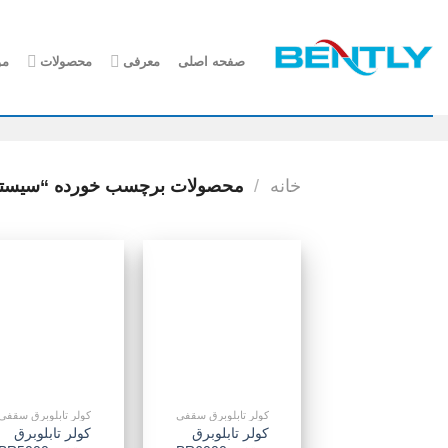
رش
ه
حتوا
صفحه اصلی
معرفی
محصولات
مو
خانه
/
محصولات برچسب خورده “سیستم خ
افزودن
ا
به
علاقه
مندی
ها
کولر تابلوبرق سقفی
کولر تابلوبرق سقفی
کولر تابلوبرق
کولر تابلوبرق