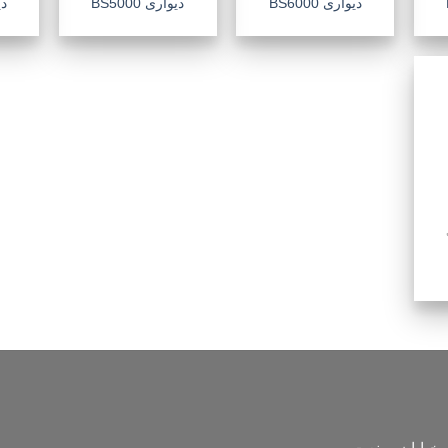
دیواری BS6000
دیواری BS5000
دیو
فزودن
به
علاقه
مندی
ها